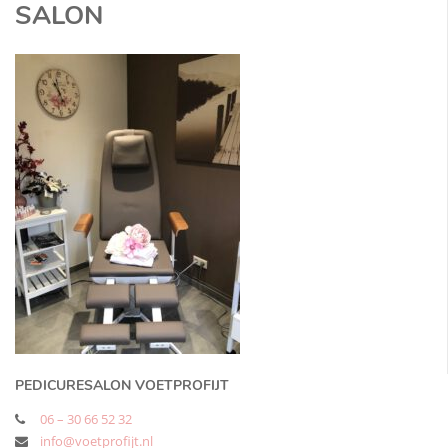
SALON
PEDICURESALON VOETPROFIJT
06 – 30 66 52 32
info@voetprofijt.nl